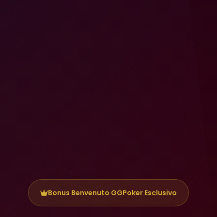
Bonus Benvenuto GGPoker Esclusivo