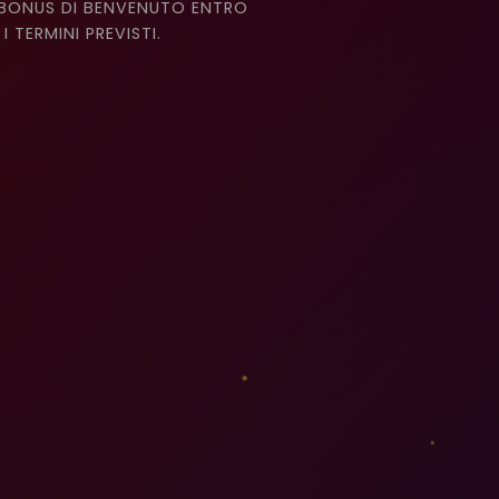
 BONUS DI BENVENUTO ENTRO
I TERMINI PREVISTI.