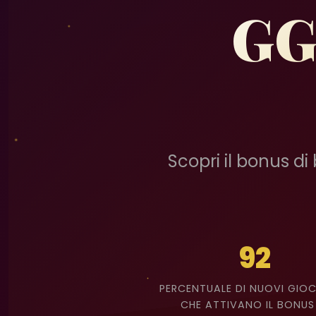
GG
Scopri il bonus d
92
PERCENTUALE DI NUOVI GIO
CHE ATTIVANO IL BONUS