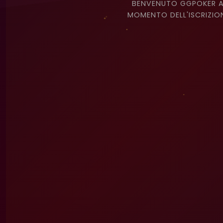
BENVENUTO GGPOKER A
MOMENTO DELL'ISCRIZIO