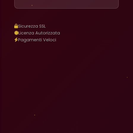
Sicurezza SSL
Licenza Autorizzata
Pagamenti Veloci