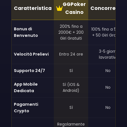
GGPoker
Caratteristica
Concorrenza
Casino
200% fino a
Bonus di
100% fino a 500€
2000€ + 200
Benvenuto
+ 50 Giri Gratuiti
Giri Gratuiti
3-5 giorni
Velocità Prelievi
Entro 24 ore
lavorativi
Supporto 24/7
Sì
No
App Mobile
Sì (iOS &
No
Dedicata
Android)
Pagamenti
Sì
No
Crypto
Regolarmente