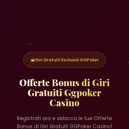
Giri Gratuiti Esclusivi GGPoker
Offerte Bonus di Giri
Gratuiti Ggpoker
Casino
Registrati ora e sblocca le tue Offerte
Bonus di Giri Gratuiti GGPoker Casino!