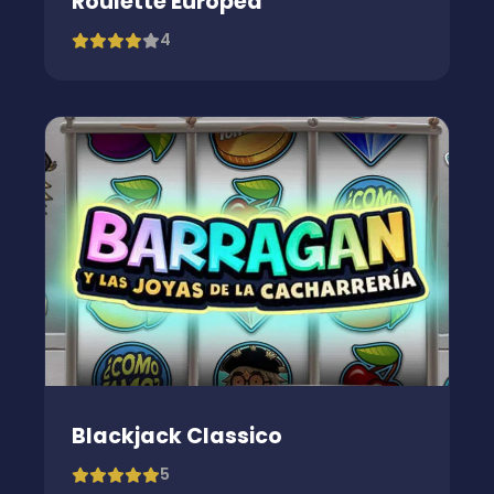
Roulette Europea
4
Blackjack Classico
5