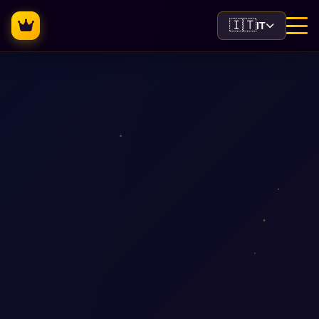
🇮🇹
IT