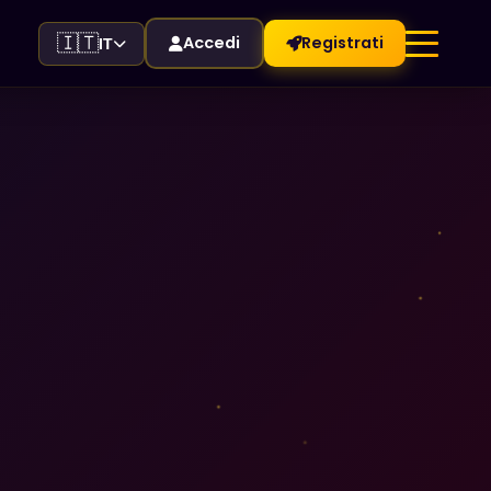
🇮🇹
Accedi
Registrati
IT