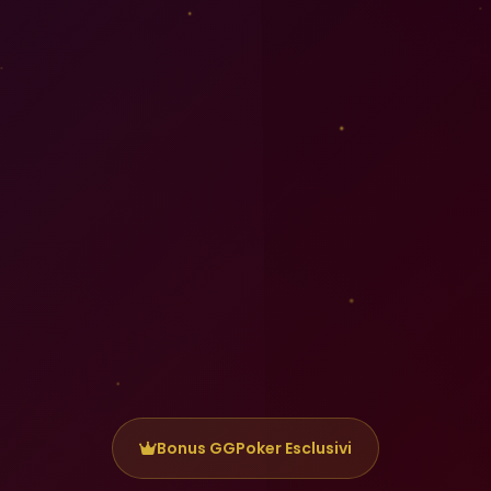
Bonus GGPoker Esclusivi