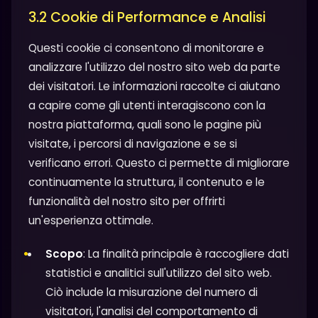
3.2 Cookie di Performance e Analisi
Questi cookie ci consentono di monitorare e
analizzare l'utilizzo del nostro sito web da parte
dei visitatori. Le informazioni raccolte ci aiutano
a capire come gli utenti interagiscono con la
nostra piattaforma, quali sono le pagine più
visitate, i percorsi di navigazione e se si
verificano errori. Questo ci permette di migliorare
continuamente la struttura, il contenuto e le
funzionalità del nostro sito per offrirti
un'esperienza ottimale.
Scopo
: La finalità principale è raccogliere dati
statistici e analitici sull'utilizzo del sito web.
Ciò include la misurazione del numero di
visitatori, l'analisi del comportamento di