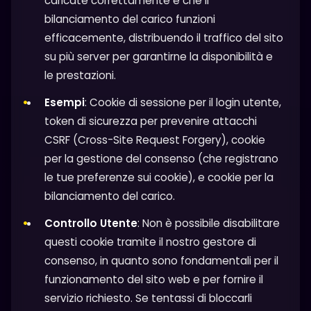
caricate correttamente e che il
bilanciamento del carico funzioni
efficacemente, distribuendo il traffico del sito
su più server per garantirne la disponibilità e
le prestazioni.
Esempi
: Cookie di sessione per il login utente,
token di sicurezza per prevenire attacchi
CSRF (Cross-Site Request Forgery), cookie
per la gestione del consenso (che registrano
le tue preferenze sui cookie), e cookie per la
bilanciamento del carico.
Controllo Utente
: Non è possibile disabilitare
questi cookie tramite il nostro gestore di
consenso, in quanto sono fondamentali per il
funzionamento del sito web e per fornire il
servizio richiesto. Se tentassi di bloccarli