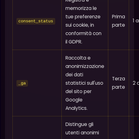
memorizza le
tue preferenze
Prima
1 
consent_status
sui cookie, in
parte
conformità con
il GDPR.
Raccolta e
anonimizzazione
dei dati
Terza
statistici sull'uso
2 
_ga
parte
del sito per
Google
Analytics.
Distingue gli
utenti anonimi