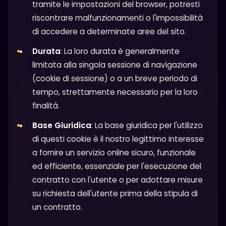
tramite le impostazioni del browser, potresti
riscontrare malfunzionamenti o l'impossibilità
di accedere a determinate aree del sito.
Durata
: La loro durata è generalmente
limitata alla singola sessione di navigazione
(cookie di sessione) o a un breve periodo di
tempo, strettamente necessario per la loro
finalità.
Base Giuridica
: La base giuridica per l'utilizzo
di questi cookie è il nostro legittimo interesse
a fornire un servizio online sicuro, funzionale
ed efficiente, essenziale per l'esecuzione del
contratto con l'utente o per adottare misure
su richiesta dell'utente prima della stipula di
un contratto.