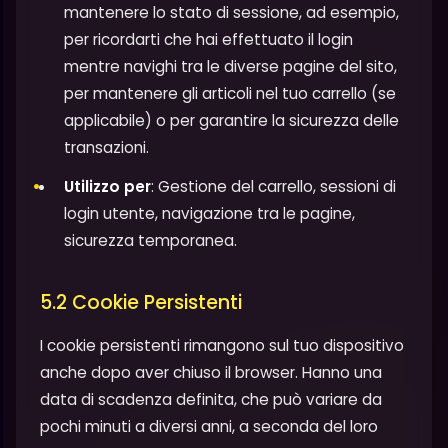
mantenere lo stato di sessione, ad esempio,
per ricordarti che hai effettuato il login
mentre navighi tra le diverse pagine del sito,
per mantenere gli articoli nel tuo carrello (se
applicabile) o per garantire la sicurezza delle
transazioni.
Utilizzo per
: Gestione del carrello, sessioni di
login utente, navigazione tra le pagine,
sicurezza temporanea.
5.2 Cookie Persistenti
I cookie persistenti rimangono sul tuo dispositivo
anche dopo aver chiuso il browser. Hanno una
data di scadenza definita, che può variare da
pochi minuti a diversi anni, a seconda del loro