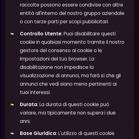
raccolte possono essere condivise con altre
entità all'interno del nostro gruppo aziendale
o con terze parti per scopi pubblicitari.
Controllo Utente
: Puoi disabilitare questi
cookie in qualsiasi momento tramite il nostro
gestore del consenso ai cookie o le
impostazioni del tuo browser. La
disabilitazione non impedisce la
visualizzazione di annunci, ma farà sì che gli
annunci che vedi siano meno pertinenti ai
tuoi interessi.
Durata
: La durata di questi cookie può
variare, ma tipicamente non supera i due
anni.
Base Giuridica
: L'utilizzo di questi cookie