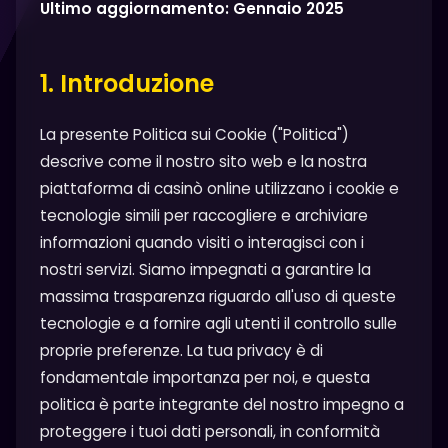
Ultimo aggiornamento: Gennaio 2025
1. Introduzione
La presente Politica sui Cookie ("Politica")
descrive come il nostro sito web e la nostra
piattaforma di casinò online utilizzano i cookie e
tecnologie simili per raccogliere e archiviare
informazioni quando visiti o interagisci con i
nostri servizi. Siamo impegnati a garantire la
massima trasparenza riguardo all'uso di queste
tecnologie e a fornire agli utenti il controllo sulle
proprie preferenze. La tua privacy è di
fondamentale importanza per noi, e questa
politica è parte integrante del nostro impegno a
proteggere i tuoi dati personali, in conformità