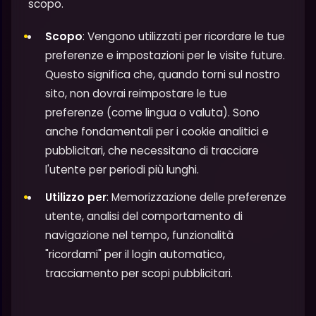
scopo.
Scopo
: Vengono utilizzati per ricordare le tue
preferenze e impostazioni per le visite future.
Questo significa che, quando torni sul nostro
sito, non dovrai reimpostare le tue
preferenze (come lingua o valuta). Sono
anche fondamentali per i cookie analitici e
pubblicitari, che necessitano di tracciare
l'utente per periodi più lunghi.
Utilizzo per
: Memorizzazione delle preferenze
utente, analisi del comportamento di
navigazione nel tempo, funzionalità
"ricordami" per il login automatico,
tracciamento per scopi pubblicitari.