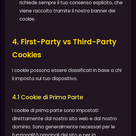
richiede sempre il tuo consenso esplicito, che
viene raccolto tramite il nostro banner dei
cookie.
4. First-Party vs Third-Party
Cookies
I cookie possono essere classificati in base a chi
li imposta sul tuo dispositivo.
4.1 Cookie di Prima Parte
I cookie di prima parte sono impostati
direttamente dal nostro sito web e dal nostro
dominio. Sono generalmente necessari per le
funzionalità principali del sito e per la