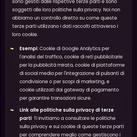
sono gestiti dalle rispettive terze parti e sono
soggetti alle loro politiche sulla privacy. Noi non
abbiamo un controllo diretto su come queste
terze parti utilizzano i dati raccolti attraverso i
loro cookie.
Esempi
: Cookie di Google Analytics per
l'analisi del traffico, cookie di reti pubblicitarie
per la pubblicità mirata, cookie di piattaforme
di social media per l'integrazione di pulsanti di
condivisione o per scopi di marketing, e
cookie utilizzati dai gateway di pagamento
per garantire transazioni sicure.
Link alle politiche sulla privacy di terze
parti
: Ti invitiamo a consultare le politiche
sulla privacy e sui cookie di queste terze parti
per comprendere meglio come gestiscono i