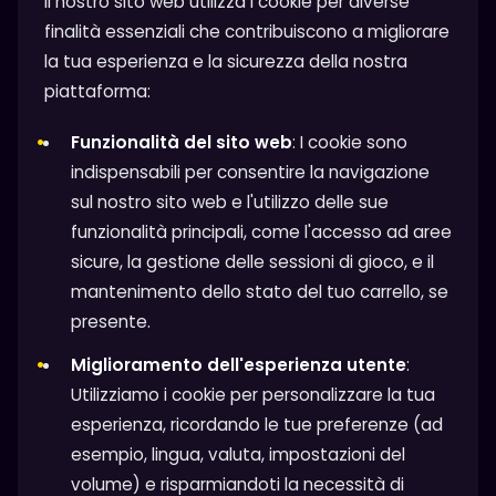
Il nostro sito web utilizza i cookie per diverse
finalità essenziali che contribuiscono a migliorare
la tua esperienza e la sicurezza della nostra
piattaforma:
Funzionalità del sito web
: I cookie sono
indispensabili per consentire la navigazione
sul nostro sito web e l'utilizzo delle sue
funzionalità principali, come l'accesso ad aree
sicure, la gestione delle sessioni di gioco, e il
mantenimento dello stato del tuo carrello, se
presente.
Miglioramento dell'esperienza utente
:
Utilizziamo i cookie per personalizzare la tua
esperienza, ricordando le tue preferenze (ad
esempio, lingua, valuta, impostazioni del
volume) e risparmiandoti la necessità di