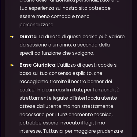
tua esperienza sul nostro sito potrebbe
essere meno comoda e meno
personalizzata.
Durata
: La durata di questi cookie può variare
da sessione a un anno, a seconda della
specifica funzione che svolgono.
Base Giuridica
: L'utilizzo di questi cookie si
basa sul tuo consenso esplicito, che
raccogliamo tramite il nostro banner dei
cookie. In alcuni casi limitati, per funzionalità
strettamente legate all'interfaccia utente
attese dall'utente ma non strettamente
necessarie per il funzionamento tecnico,
potrebbe essere invocato il legittimo
interesse. Tuttavia, per maggiore prudenza e