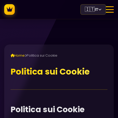
🇮🇹
IT
Home
Politica sui Cookie
Politica sui Cookie
Politica sui Cookie