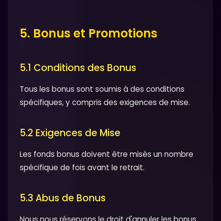
5. Bonus et Promotions
5.1 Conditions des Bonus
Tous les bonus sont soumis à des conditions
spécifiques, y compris des exigences de mise.
5.2 Exigences de Mise
Les fonds bonus doivent être misés un nombre
spécifique de fois avant le retrait.
5.3 Abus de Bonus
Nous nous réservons le droit d'annuler les bonus