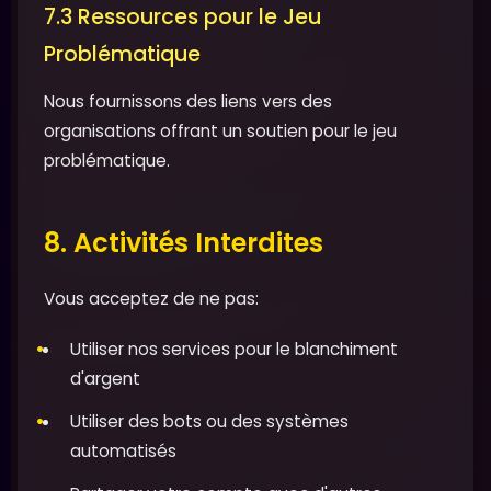
7.3 Ressources pour le Jeu
Problématique
Nous fournissons des liens vers des
organisations offrant un soutien pour le jeu
problématique.
8. Activités Interdites
Vous acceptez de ne pas:
Utiliser nos services pour le blanchiment
d'argent
Utiliser des bots ou des systèmes
automatisés