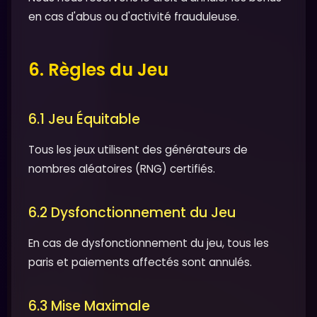
en cas d'abus ou d'activité frauduleuse.
6. Règles du Jeu
6.1 Jeu Équitable
Tous les jeux utilisent des générateurs de
nombres aléatoires (RNG) certifiés.
6.2 Dysfonctionnement du Jeu
En cas de dysfonctionnement du jeu, tous les
paris et paiements affectés sont annulés.
6.3 Mise Maximale