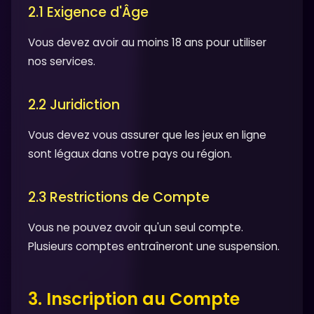
2.1 Exigence d'Âge
Vous devez avoir au moins 18 ans pour utiliser
nos services.
2.2 Juridiction
Vous devez vous assurer que les jeux en ligne
sont légaux dans votre pays ou région.
2.3 Restrictions de Compte
Vous ne pouvez avoir qu'un seul compte.
Plusieurs comptes entraîneront une suspension.
3. Inscription au Compte