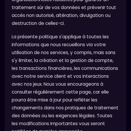
traitement sûr de vos données et prévenir tout
accès non autorisé, altération, divulgation ou
destruction de celles-ci.
La présente politique s'applique à toutes les
informations que nous recueillons via votre
utilisation de nos services, y compris, mais sans
s'y limiter, la création et la gestion de compte,
les transactions financières, les communications
avec notre service client et vos interactions
avec nos jeux. Nous vous encourageons à
consulter régulièrement cette page, car elle
pourra être mise à jour pour refléter les
changements dans nos pratiques de traitement
des données ou les exigences légales. Toutes
les modifications importantes vous seront