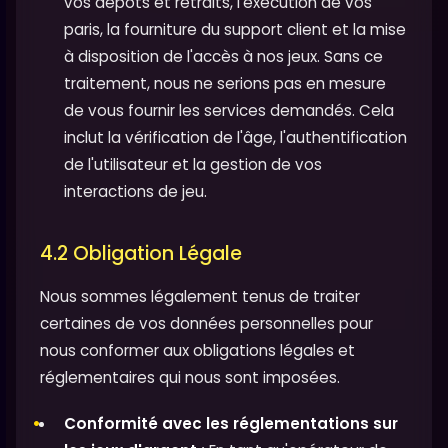
vos dépôts et retraits, l'exécution de vos
paris, la fourniture du support client et la mise
à disposition de l'accès à nos jeux. Sans ce
traitement, nous ne serions pas en mesure
de vous fournir les services demandés. Cela
inclut la vérification de l'âge, l'authentification
de l'utilisateur et la gestion de vos
interactions de jeu.
4.2 Obligation Légale
Nous sommes légalement tenus de traiter
certaines de vos données personnelles pour
nous conformer aux obligations légales et
réglementaires qui nous sont imposées.
Conformité avec les réglementations sur