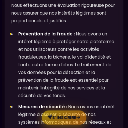
Nous effectuons une évaluation rigoureuse pour
nous assurer que nos intérêts légitimes sont
proportionnels et justifiés.
Prévention de la fraude :
Nous avons un
intérêt légitime à protéger notre plateforme
et nos utilisateurs contre les activités
frauduleuses, la tricherie, le vol d'identité et
toute autre forme d'abus. Le traitement de
vos données pour la détection et la
prévention de la fraude est essentiel pour
maintenir l'intégrité de nos services et la
sécurité de vos fonds.
Mesures de sécurité :
Nous avons un intérêt
légitime à assurer la sécurité de nos
S'INSCRIRE
systèmes informatiques, de nos réseaux et