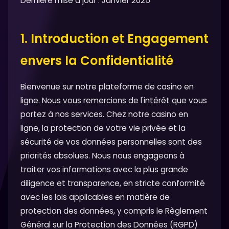
Dernière mise à jour : Janvier 2025
1. Introduction et Engagement
envers la Confidentialité
Bienvenue sur notre plateforme de casino en
ligne. Nous vous remercions de l'intérêt que vous
portez à nos services. Chez notre casino en
ligne, la protection de votre vie privée et la
sécurité de vos données personnelles sont des
priorités absolues. Nous nous engageons à
traiter vos informations avec la plus grande
diligence et transparence, en stricte conformité
avec les lois applicables en matière de
protection des données, y compris le Règlement
Général sur la Protection des Données (RGPD)