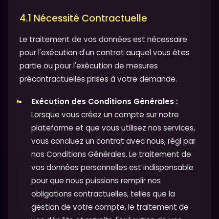
4.1 Nécessité Contractuelle
Le traitement de vos données est nécessaire
pour l'exécution d'un contrat auquel vous êtes
partie ou pour l'exécution de mesures
précontractuelles prises à votre demande.
Exécution des Conditions Générales :
Lorsque vous créez un compte sur notre
plateforme et que vous utilisez nos services,
vous concluez un contrat avec nous, régi par
nos Conditions Générales. Le traitement de
vos données personnelles est indispensable
pour que nous puissions remplir nos
obligations contractuelles, telles que la
gestion de votre compte, le traitement de