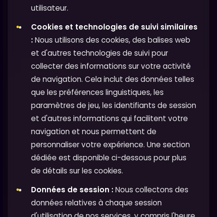
utilisateur.
Cookies et technologies de suivi similaires
:
Nous utilisons des cookies, des balises web
et d'autres technologies de suivi pour
collecter des informations sur votre activité
de navigation. Cela inclut des données telles
que les préférences linguistiques, les
paramètres de jeu, les identifiants de session
et d'autres informations qui facilitent votre
navigation et nous permettent de
personnaliser votre expérience. Une section
dédiée est disponible ci-dessous pour plus
de détails sur les cookies.
Données de session :
Nous collectons des
données relatives à chaque session
d'utilisation de nos services, y compris l'heure