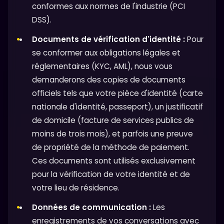
conformes aux normes de l'industrie (PCI
DSS).
Documents de vérification d'identité :
Pour
se conformer aux obligations légales et
réglementaires (KYC, AML), nous vous
demanderons des copies de documents
officiels tels que votre pièce d'identité (carte
nationale d'identité, passeport), un justificatif
de domicile (facture de services publics de
moins de trois mois), et parfois une preuve
de propriété de la méthode de paiement.
Ces documents sont utilisés exclusivement
pour la vérification de votre identité et de
votre lieu de résidence.
Données de communication :
Les
enregistrements de vos conversations avec