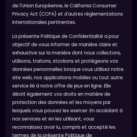
de l'Union Européenne, le California Consumer
Privacy Act (CCPA) et d'autres réglementations
internationales pertinentes.
La présente Politique de Confidentialité a pour
objectif de vous informer de manière claire et
exhaustive sur la manière dont nous collectons,
utilisons, traitons, stockons et protégeons vos
données personnelles lorsque vous utilisez notre
site web, nos applications mobiles ou tout autre
service lié à notre offre de jeux en ligne. Elle
décrit également vos droits en matière de
protection des données et les moyens par
lesquels vous pouvez les exercer. En accédant à
nos services et en les utilisant, vous
reconnaissez avoir lu, compris et accepté les
termes de la présente Politique de