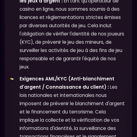
les jeux d'argent :
En tant qu'opérateur de
casino en ligne, nous sommes soumis à des
licences et réglementations strictes émises
par diverses autorités de jeu. Cela inclut
l'obligation de vérifier l'identité de nos joueurs
(KYC), de prévenir le jeu des mineurs, de
surveiller les activités de jeu à des fins de jeu
responsable et de garantir l'équité de nos
jeux.
Exigences AML/KYC (Anti-blanchiment
d'argent / Connaissance du client) :
Les
lois nationales et internationales nous
imposent de prévenir le blanchiment d'argent
et le financement du terrorisme. Cela
implique la collecte et la vérification de vos
informations d'identité, la surveillance des
transactions financières et le signalement