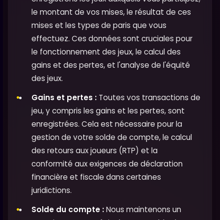
le montant de vos mises, le résultat de ces
mises et les types de paris que vous
effectuez. Ces données sont cruciales pour
le fonctionnement des jeux, le calcul des
gains et des pertes, et l'analyse de l'équité
des jeux.
Gains et pertes :
Toutes vos transactions de
jeu, y compris les gains et les pertes, sont
enregistrées. Cela est nécessaire pour la
gestion de votre solde de compte, le calcul
des retours aux joueurs (RTP) et la
conformité aux exigences de déclaration
financière et fiscale dans certaines
juridictions.
Solde du compte :
Nous maintenons un