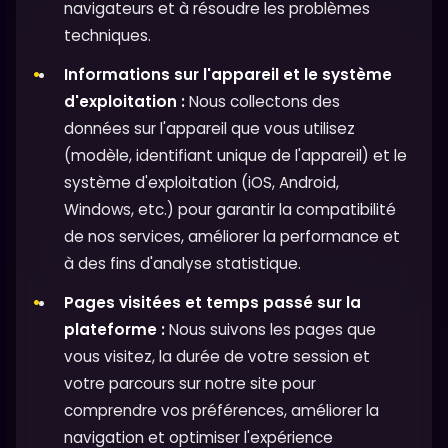
navigateurs et à résoudre les problèmes
techniques.
Informations sur l'appareil et le système
d'exploitation :
Nous collectons des
données sur l'appareil que vous utilisez
(modèle, identifiant unique de l'appareil) et le
système d'exploitation (iOS, Android,
Windows, etc.) pour garantir la compatibilité
de nos services, améliorer la performance et
à des fins d'analyse statistique.
Pages visitées et temps passé sur la
plateforme :
Nous suivons les pages que
vous visitez, la durée de votre session et
votre parcours sur notre site pour
comprendre vos préférences, améliorer la
navigation et optimiser l'expérience