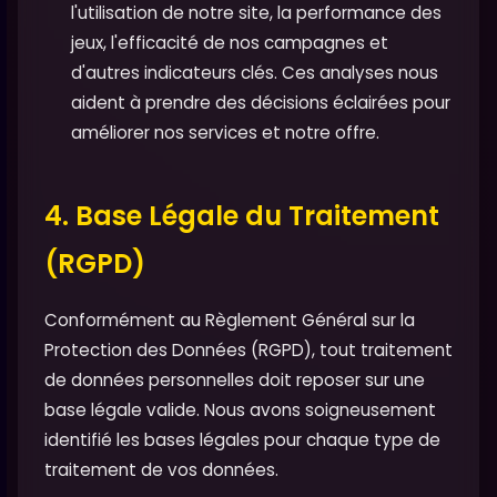
l'utilisation de notre site, la performance des
jeux, l'efficacité de nos campagnes et
d'autres indicateurs clés. Ces analyses nous
aident à prendre des décisions éclairées pour
améliorer nos services et notre offre.
4. Base Légale du Traitement
(RGPD)
Conformément au Règlement Général sur la
Protection des Données (RGPD), tout traitement
de données personnelles doit reposer sur une
base légale valide. Nous avons soigneusement
identifié les bases légales pour chaque type de
traitement de vos données.