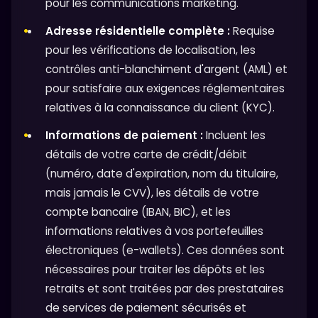
pour les communications marketing.
Adresse résidentielle complète :
Requise
pour les vérifications de localisation, les
contrôles anti-blanchiment d'argent (AML) et
pour satisfaire aux exigences réglementaires
relatives à la connaissance du client (KYC).
Informations de paiement :
Incluent les
détails de votre carte de crédit/débit
(numéro, date d'expiration, nom du titulaire,
mais jamais le CVV), les détails de votre
compte bancaire (IBAN, BIC), et les
informations relatives à vos portefeuilles
électroniques (e-wallets). Ces données sont
nécessaires pour traiter les dépôts et les
retraits et sont traitées par des prestataires
de services de paiement sécurisés et