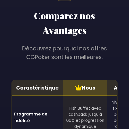
Comparez nos
Avantages
Découvrez pourquoi nos offres
GGPoker sont les meilleures.
Caractéristique
Nous
Autre
Niveaux 
Fish Buffet avec
fixes av
Programme de
cashback jusqu'à
bonus 
fidélité
60% et progression
points 
dynamique
rakeba