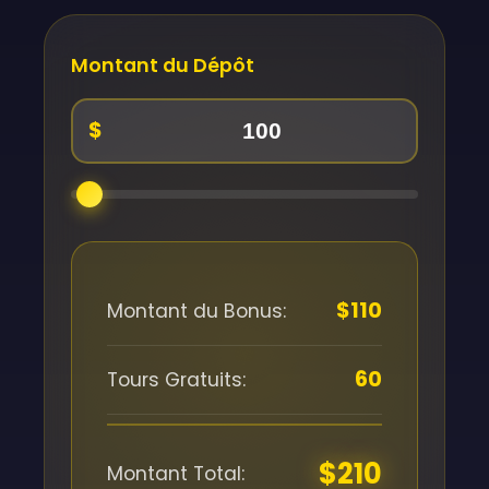
Montant du Dépôt
$
$110
Montant du Bonus:
60
Tours Gratuits:
$210
Montant Total: