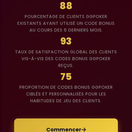
88
POURCENTAGE DE CLIENTS GGPOKER
EXISTANTS AYANT UTILISÉ UN CODE BONUS
AU COURS DES 6 DERNIERS MOIS.
93
TAUX DE SATISFACTION GLOBAL DES CLIENTS
VIS-À-VIS DES CODES BONUS GGPOKER
REÇUS.
75
PROPORTION DE CODES BONUS GGPOKER
CIBLÉS ET PERSONNALISÉS POUR LES
HABITUDES DE JEU DES CLIENTS.
Commencer