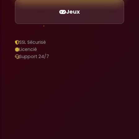
Jeux
SSL Sécurisé
Licencié
Support 24/7