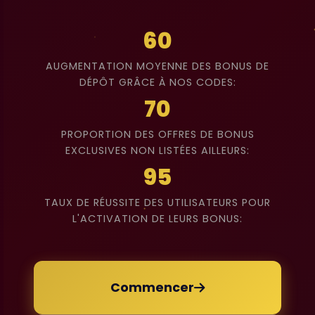
60
AUGMENTATION MOYENNE DES BONUS DE
DÉPÔT GRÂCE À NOS CODES:
70
PROPORTION DES OFFRES DE BONUS
EXCLUSIVES NON LISTÉES AILLEURS:
95
TAUX DE RÉUSSITE DES UTILISATEURS POUR
L'ACTIVATION DE LEURS BONUS:
Commencer