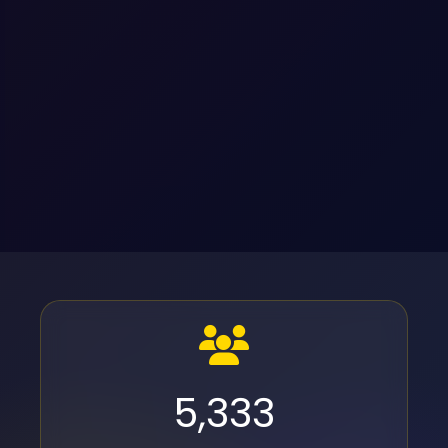
5,420