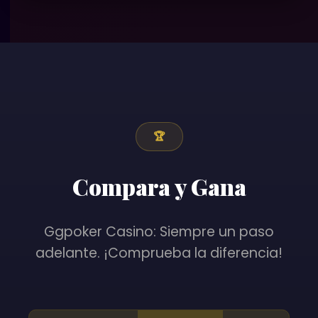
🏆
Compara y Gana
Ggpoker Casino: Siempre un paso
adelante. ¡Comprueba la diferencia!