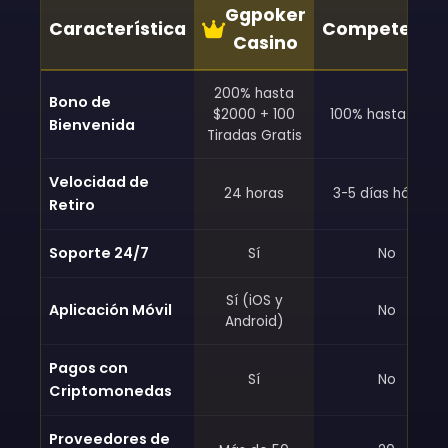
Ggpoker
Característica
Competenci
Casino
200% hasta
Bono de
$2000 + 100
100% hasta $500
Bienvenida
Tiradas Gratis
Velocidad de
24 horas
3-5 días hábiles
Retiro
Soporte 24/7
Sí
No
Sí (iOS y
Aplicación Móvil
No
Android)
Pagos con
Sí
No
Criptomonedas
Proveedores de