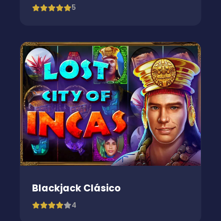
5
Blackjack Clásico
4