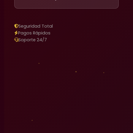
Seguridad Total
Pagos Rápidos
Soporte 24/7