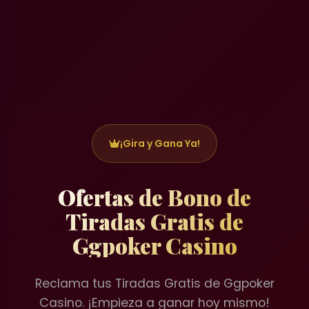
¡Gira y Gana Ya!
Ofertas de Bono de
Tiradas Gratis de
Ggpoker Casino
Reclama tus Tiradas Gratis de Ggpoker
Casino. ¡Empieza a ganar hoy mismo!