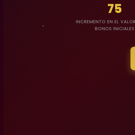
75
INCREMENTO EN EL VALOR
BONOS INICIALES