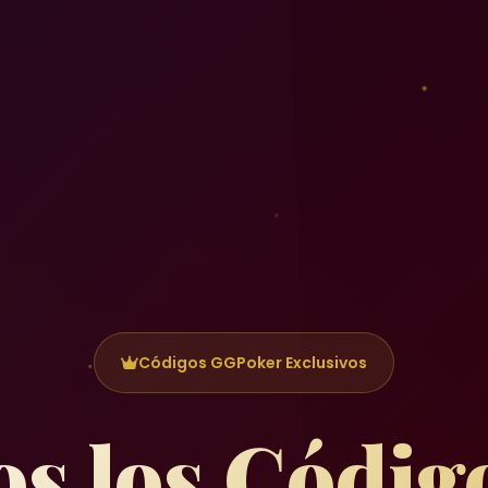
Códigos GGPoker Exclusivos
s los Códig