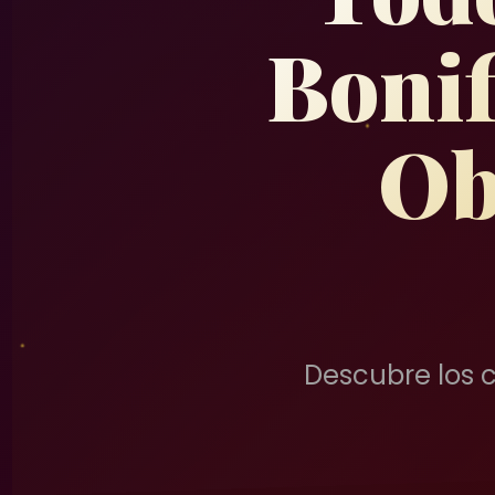
Bonif
Ob
Descubre los 