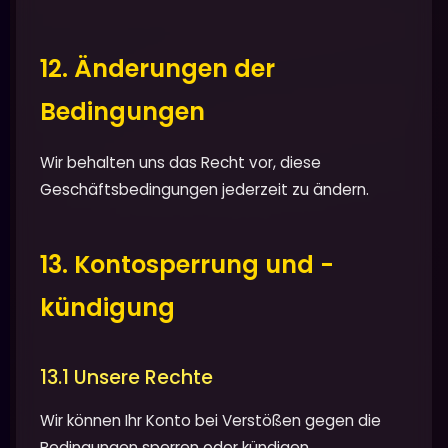
12. Änderungen der
Bedingungen
Wir behalten uns das Recht vor, diese
Geschäftsbedingungen jederzeit zu ändern.
13. Kontosperrung und -
kündigung
13.1 Unsere Rechte
Wir können Ihr Konto bei Verstößen gegen die
Bedingungen sperren oder kündigen.