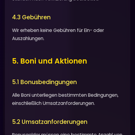
4.3 Gebühren
Wir erheben keine Gebühren für Ein- oder
Auszahlungen.
5. Boni und Aktionen
5.1 Bonusbedingungen
Alle Boni unterliegen bestimmten Bedingungen,
einschließlich Umsatzanforderungen.
5.2 Umsatzanforderungen
Bonusgelder müssen eine bestimmte Anzahl von