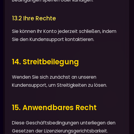
13.2 Ihre Rechte
Sie können Ihr Konto jederzeit schließen, indem
Sie den Kundensupport kontaktieren.
14. Streitbeilegung
Wenden Sie sich zunächst an unseren
Kundensupport, um Streitigkeiten zu lösen.
15. Anwendbares Recht
Diese Geschäftsbedingungen unterliegen den
Gesetzen der Lizenzierungsgerichtsbarkeit.