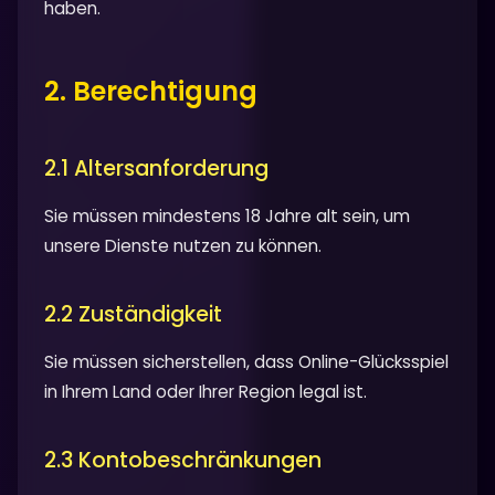
haben.
2. Berechtigung
2.1 Altersanforderung
Sie müssen mindestens 18 Jahre alt sein, um
unsere Dienste nutzen zu können.
2.2 Zuständigkeit
Sie müssen sicherstellen, dass Online-Glücksspiel
in Ihrem Land oder Ihrer Region legal ist.
2.3 Kontobeschränkungen