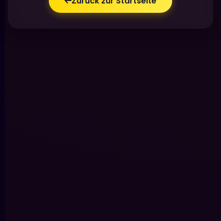
Zurück zur Startseite