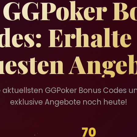
e GGPoker B
es: Erhalte
esten Ange
e aktuellsten GGPoker Bonus Codes und
exklusive Angebote noch heute!
70