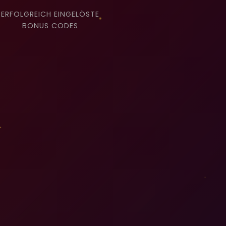
ERFOLGREICH EINGELÖSTE
BONUS CODES