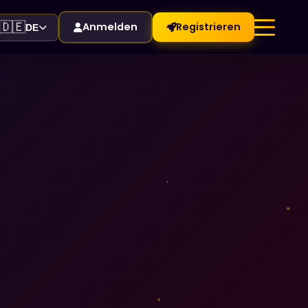
🇩🇪
Anmelden
Registrieren
DE