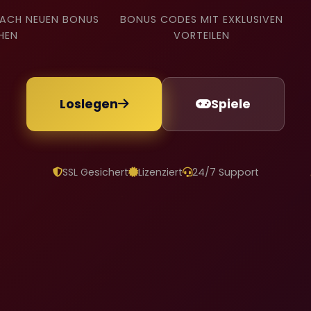
NACH NEUEN BONUS C
BONUS CODES MIT EXKLUSIVEN
EN
VORTEILEN
Loslegen
Spiele
SSL Gesichert
Lizenziert
24/7 Support