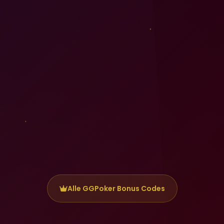
Alle GGPoker Bonus Codes